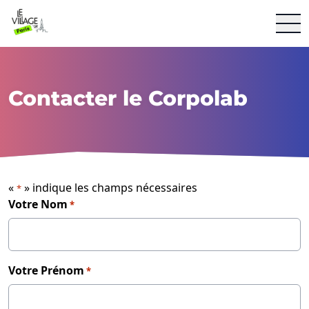
Le Village By CA Paris
Aller au contenu
Contacter le Corpolab
«
» indique les champs nécessaires
*
Votre Nom
*
Votre Prénom
*